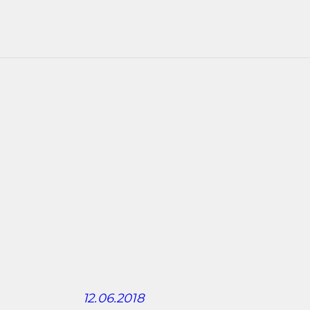
Г
П
К
К
Р
12.06.2018