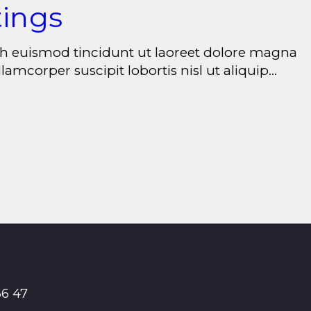
tings
bh euismod tincidunt ut laoreet dolore magna
amcorper suscipit lobortis nisl ut aliquip…
66 47