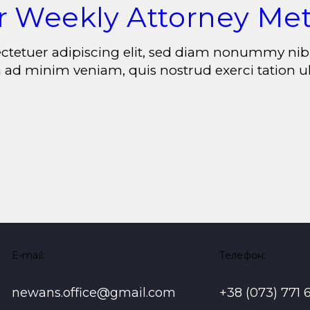
r Weekly Attorney Me
ectetuer adipiscing elit, sed diam nonummy ni
 ad minim veniam, quis nostrud exerci tation ull
E-mail:
Телефон:
newans.office@gmail.com
+38 (073) 771 